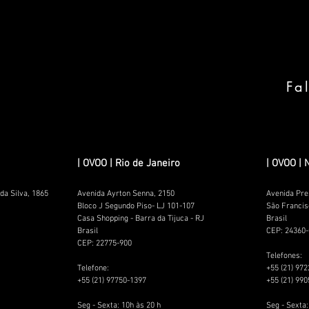
Fa
| OVOO | Rio de Janeiro
| OVOO | 
da Silva, 1865
Avenida Ayrton Senna, 2150
Avenida Pre
Bloco J Segundo Piso- LJ 101-107
São Francis
Casa Shopping - Barra da Tijuca - RJ
Brasil
Brasil
CEP: 24360
CEP: 22775-900
Telefones:​
Telefone:​
+55 (21) 97
+55 (21) 97750-1397​​​​
+55 (21) 99
Seg - Sexta: 10h às 20 h
Seg - Sexta: