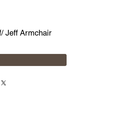
f/ Jeff Armchair
r à Lista de Desejos