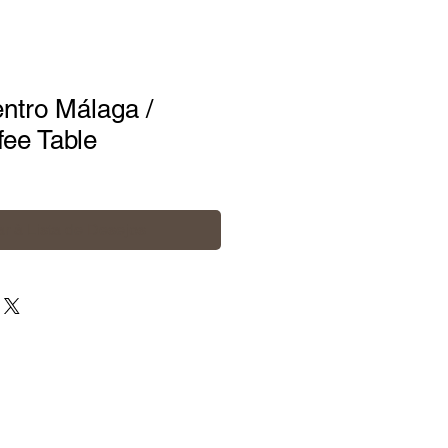
ntro Málaga /
ee Table
r à Lista de Desejos