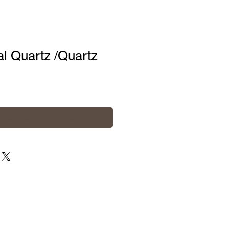
l Quartz /Quartz
r à Lista de Desejos